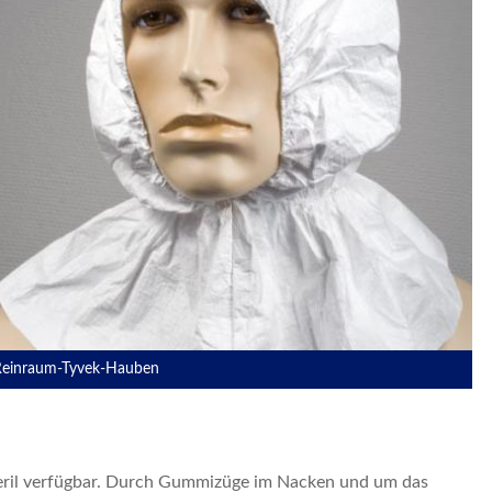
Reinraum-Schürzen
Reinraum-Ärmelschoner
Reinraum-Überschuhe
Reinraum-Tyvek-Hauben
teril verfügbar. Durch Gummizüge im Nacken und um das