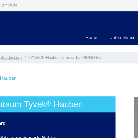
c-gmbh.de
Home
Unternehmen
pfbedeckung
TYVEK®-Hauben lieferbar bei MUNITEC
-Hauben
nraum-Tyvek
-Hauben
®
ard
ähte innenliegende Nähte