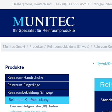
Hallbergmoos, Deutschland
+49 (0) 811 555 459 0
info@munite
Suchen
Munitec GmbH
Produkte
Reinraumbekleidung (Einweg)
Reinraum Ko
Tyvek®
Navigation
Produkte
überspringen
Reinraum-Handschuhe
Rei
Reinraum-Fingerlinge
Reinraumbekleidung (Einweg)
Stand
Reinraum Kopfbedeckung
Reinraum-Polypropylen (PP) Hauben
gen
Reinraum-TYVEK®-Hauben