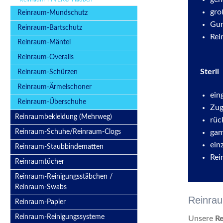
gro
Reinraum-Mundschutz
Gum
Reinraum-Bartschutz
Rei
Reinraum-Mäntel
Reinraum-Overalls
Steril
Reinraum-Schürzen
Reinraum-Ärmelschoner
ein
Reinraum-Überschuhe
Zug
Reinraumbekleidung (Mehrweg)
rüc
gam
Reinraum-Schuhe/Reinraum-Clogs
ein
Reinraum-Staubbindematten
Rei
Reinraumtücher
Reinraum-Reinigungsstäbchen /
Reinraum-Swabs
Reinra
Reinraum-Papier
Reinraum-Reinigungssysteme
Unsere
R