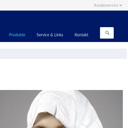
Kundenservice
Navigation
überspringen
Navigation
Produkte
Service & Links
Kontakt
überspringen
Reinraum Kopfbedeckung
Reinraum-Polypropylen (PP) Hauben
Reinraum-TYVEK®-Hauben
Reinraum-Mundschutz
Reinraum-Bartschutz
Reinraum-Mäntel
Reinraum-Overalls